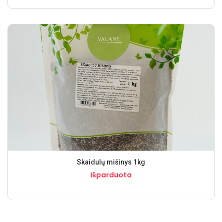
Skaidulų mišinys 1kg
Išparduota