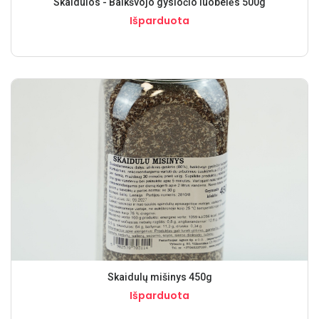
Skaidulos - Balkšvojo gysločio luobelės 500g
Išparduota
Skaidulų mišinys 450g
Išparduota