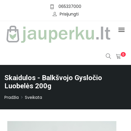
065337000
Prisijungti
0
Skaidulos - Balkšvojo Gysločio
Luobelės 200g
Pradžia
Sveikata