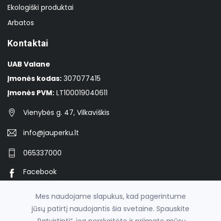
Ekologiški produktai
Arbatos
Kontaktai
UAB Valane
Įmonės kodas:
307077415
Įmonės PVM:
LT100019040611
Vienybės g. 47, Vilkaviškis
info@jauperku.lt
065337000
Facebook
Instagram
Mes naudojame slapukus, kad pagerintume
jūsų patirtį naudojantis šia svetaine. Spauskite