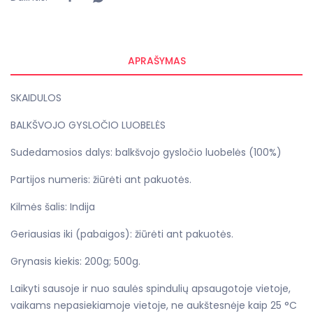
APRAŠYMAS
SKAIDULOS
BALKŠVOJO GYSLOČIO LUOBELĖS
Sudedamosios dalys: balkšvojo gysločio luobelės (100%)
Partijos numeris: žiūrėti ant pakuotės.
Kilmės šalis: Indija
Geriausias iki (pabaigos): žiūrėti ant pakuotės.
Grynasis kiekis: 200g; 500g.
Laikyti sausoje ir nuo saulės spindulių apsaugotoje vietoje,
vaikams nepasiekiamoje vietoje,
ne aukštesnėje kaip 25 °C