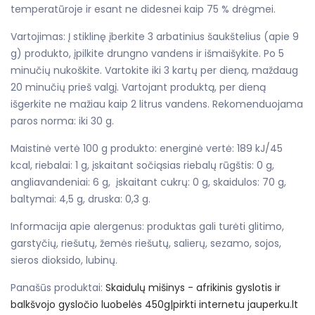
temperatūroje ir esant ne didesnei kaip 75 % drėgmei.
Vartojimas: Į stiklinę įberkite 3 arbatinius šaukštelius (apie 9
g) produkto, įpilkite drungno vandens ir išmaišykite. Po 5
minučių nukoškite. Vartokite iki 3 kartų per dieną, maždaug
20 minučių prieš valgį. Vartojant produktą, per dieną
išgerkite ne mažiau kaip 2 litrus vandens. Rekomenduojama
paros norma: iki 30 g.
Maistinė vertė 100 g produkto: energinė vertė: 189 kJ/45
kcal, riebalai: 1 g, įskaitant sočiąsias riebalų rūgštis: 0 g,
angliavandeniai: 6 g, įskaitant cukrų: 0 g, skaidulos: 70 g,
baltymai: 4,5 g, druska: 0,3 g.
Informacija apie alergenus: produktas gali turėti
glitimo,
garstyčių, riešutų, žemės riešutų, salierų, sezamo, sojos,
sieros dioksido, lubinų.
Panašūs produktai:
Skaidulų mišinys - afrikinis gyslotis ir
balkšvojo gysločio luobelės 450g|pirkti internetu jauperku.lt