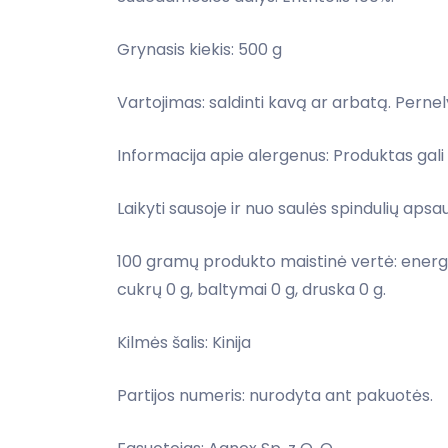
Grynasis kiekis: 500 g
Vartojimas: saldinti kavą ar arbatą. Pernelyg
Informacija apie alergenus: Produktas gali tu
Laikyti sausoje ir nuo saulės spindulių aps
100 gramų produkto maistinė vertė: energinė 
cukrų 0 g, baltymai 0 g, druska 0 g.
Kilmės šalis: Kinija
Partijos numeris: nurodyta ant pakuotės.