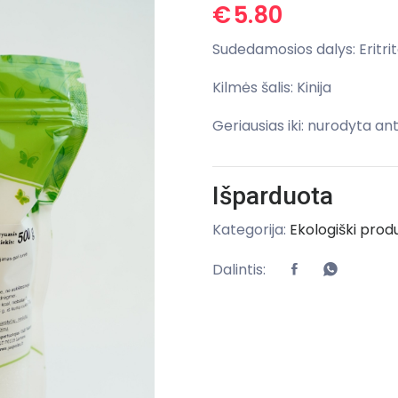
€
5.80
Sudedamosios dalys: Eritrit
Kilmės šalis: Kinija
Geriausias iki: nurodyta an
Išparduota
Kategorija:
Ekologiški prod
Dalintis: