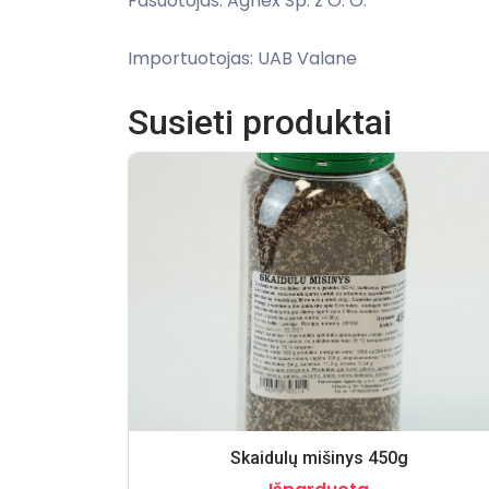
Fasuotojas: Agnex Sp. z O. O.
Importuotojas: UAB Valane
Susieti produktai
Skaidulų mišinys 450g