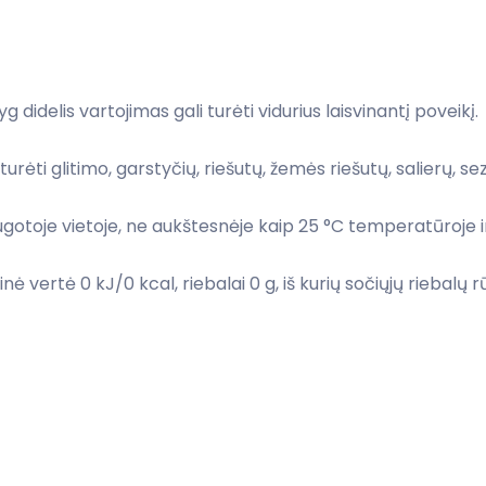
 didelis vartojimas gali turėti vidurius laisvinantį poveikį.
rėti glitimo, garstyčių, riešutų, žemės riešutų, salierų, sez
augotoje vietoje, ne aukštesnėje kaip 25 °C temperatūroje 
vertė 0 kJ/0 kcal, riebalai 0 g, iš kurių sočiųjų riebalų rū