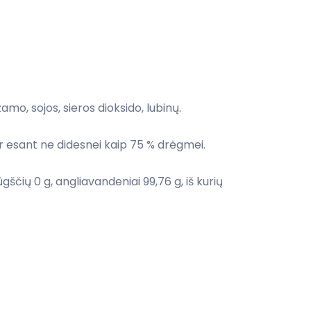
amo, sojos, sieros dioksido, lubinų.
ir esant ne didesnei kaip 75 % drėgmei.
gščių 0 g, angliavandeniai 99,76 g, iš kurių