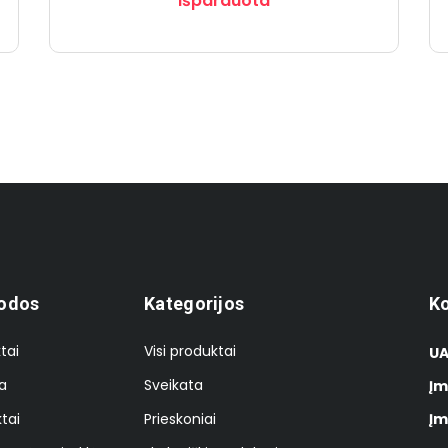
Išparduota
odos
Kategorijos
Ko
tai
Visi produktai
UA
a
Sveikata
Įm
tai
Prieskoniai
Įm