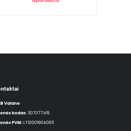
Išparduota
ntaktai
B Valane
onės kodas:
307077415
onės PVM:
LT100019040611