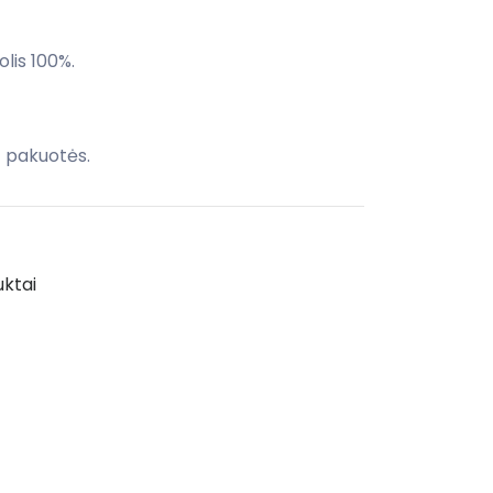
olis 100%.
t pakuotės.
uktai